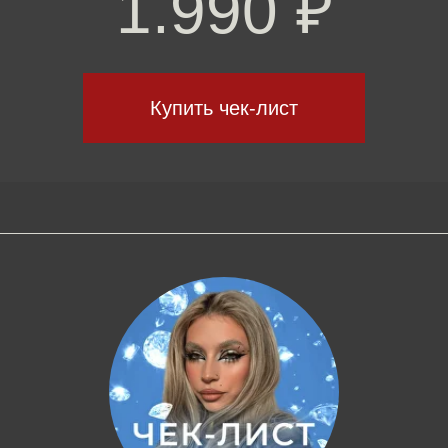
ЧЕК-ЛИСТ «BEAUTY АЛМАЗЫ»
Чек-лист решит любую проблему с подбором
продуктов в вашу косметичку. более 300 позиций
и продуктов.
5.490 ₽
2.990 ₽
Купить чек-лист